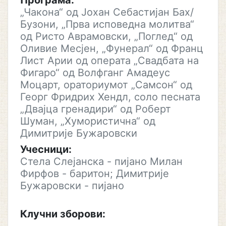
Програма:
„Чакона“ од Јохан Себастијан Бах/
Бузони, „Прва исповедна молитва“
од Ристо Аврамовски, „Поглед“ од
Оливие Месјен, „Фунерал“ од Франц
Лист Арии од операта „Свадбата на
Фигаро“ од Волфганг Амадеус
Моцарт, ораториумот „Самсон“ од
Георг Фридрих Хендл, соло песната
„Двајца гренадири“ од Роберт
Шуман, „Хумористична“ од
Димитрије Бужаровски
Учесници:
Стела Слејанска - пијано Милан
Фирфов - баритон; Димитрије
Бужаровски - пијано
Клучни зборови: