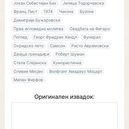
Јохан Себастијан Бах
Јелица Тодорчевска
Франц Лист
1974
Чакона
Бузони
Димитрије Бужаровски
Прва исповедна молитва
Свадбата на Фигаро
Поглед
Георг Фридрих Хендл
Фунерал
Охридско лето
Самсон
Ристо Аврамовски
Двајца гренадири
Роберт Шуман
Стела Слејанска
Хумористична
Оливие Месјен
Волфганг Амадеус Моцарт
Милан Фирфов
Оригинален извадок: