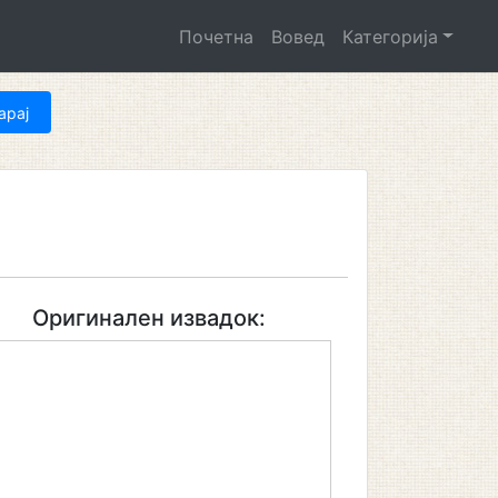
Почетна
Вовед
Категорија
Оригинален извадок: