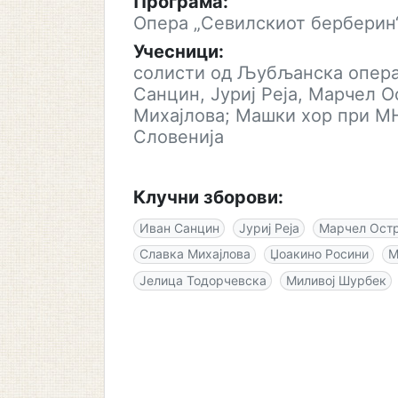
Програма:
Опера „Севилскиот берберин
Учесници:
солисти од Љубљанска опера
Санцин, Јуриј Реја, Марчел 
Михајлова; Машки хор при МН
Словенија
Клучни зборови:
Иван Санцин
Јуриј Реја
Марчел Ост
Славка Михајлова
Џоакино Росини
М
Јелица Тодорчевска
Миливој Шурбек