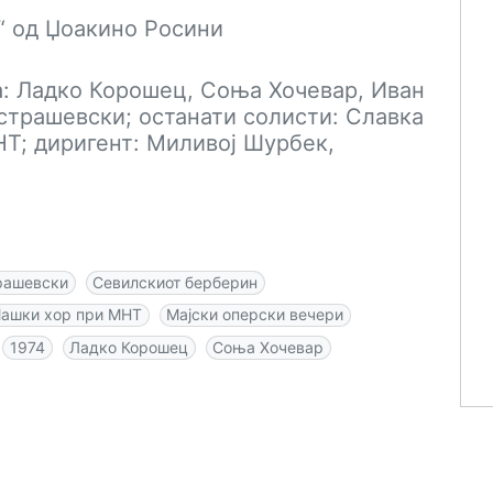
“ од Џоакино Росини
: Ладко Корошец, Соња Хочевар, Иван
Острашевски; останати солисти: Славка
Т; диригент: Миливој Шурбек,
рашевски
Севилскиот берберин
ашки хор при МНТ
Мајски оперски вечери
1974
Ладко Корошец
Соња Хочевар