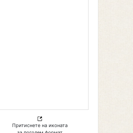
Притиснете на иконата
за поголем формат