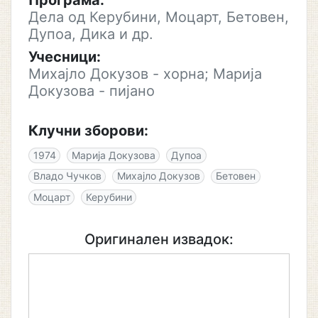
Програма:
Дела од Керубини, Моцарт, Бетовен,
Дупоа, Дика и др.
Учесници:
Михајло Докузов - хорна; Марија
Докузова - пијано
Клучни зборови:
1974
Марија Докузова
Дупоа
Владо Чучков
Михајло Докузов
Бетовен
Моцарт
Керубини
Оригинален извадок: