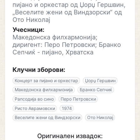
пијано и оркестар од Џорџ Гершвин,
„Веселите жени од Виндзорски“ од
Ото Николај
Учесници:
Македонска филхармонија;
диригент: Перо Петровски; Бранко
Сепчиќ - пијано, Хрватска
Клучни зборови:
Концерт за пијано и оркестар
Џорџ Гершвин
Македонска филхармонија
Бранко Сепчиќ
Рапсодија во сино
Перо Петровски
Ристо Аврамовски
1974
Веселите жени од Виндзорски
Ото Николај
Оригинален извадок: