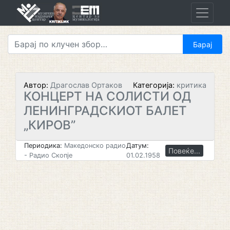
Skip
to
content
Автор:
Драгослав Ортаков
Категорија:
критика
КОНЦЕРТ НА СОЛИСТИ ОД
ЛЕНИНГРАДСКИОТ БАЛЕТ
„КИРОВ”
Периодика:
Македонско радио
Датум:
Повеќе...
- Радио Скопје
01.02.1958