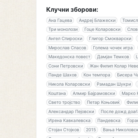
Клучни зборови:
Ана Гацева
Андреј Блажески
Томисл
Три монолози
Гоце Коларовски
Слов
Ангел Спироски
Глигор Смокварски
Мирослав Спасов
Голема чочек игра
Македонска повест
Дамјан Темков
Сони Петровски
Жан Филип Колар Нев
Панде Шахов
Кон темпора
Бисера Ч
Никола Коларовски
Рамадан Шукри
Коштана
Алмир Бајрамовски
Марко 
Свето тројство
Петар Коњовиќ
Фили
Александар Пејовски
После дожд доаѓ
Ирена Кавкалевска
Пандевска
Гора
Стојан Стојков
2015
Вања Николовск