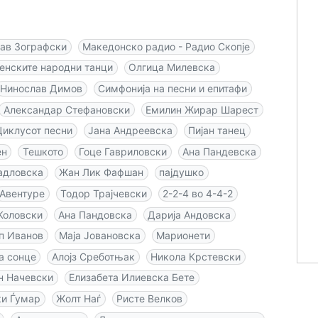
ав Зографски
Македонско радио - Радио Скопје
енските народни танци
Олгица Милевска
Нинослав Димов
Симфонија на песни и епитафи
Александар Стефановски
Емилин Жирар Шарест
Циклусот песни
Јана Андреевска
Пијан танец
ен
Тешкото
Гоце Гавриловски
Ана Пандевска
адловска
Жан Лик Фафшан
пајдушко
Авентуре
Тодор Трајчевски
2-2-4 во 4-4-2
Коловски
Ана Пандовска
Дарија Андовска
п Иванов
Маја Јовановска
Марионети
а сонце
Алојз Среботњак
Никола Крстевски
н Начевски
Елизабета Илиевска Бете
и Ѓумар
Жолт Наѓ
Ристе Велков