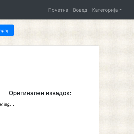
Почетна
Вовед
Категорија
Оригинален извадок: