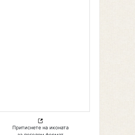
Притиснете на иконата
за поголем формат