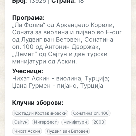
Број:
13925
|
Страна:
18
Програма:
„Ла Фолиа“ од Арканџело Корели,
Соната за виолина и пијано во F-dur
од Лудвиг ван Бетовен, Сонатина
оп. 100 од Антонин Дворжак,
„Демет“ од Сајгун и две турски
минијатури од Аскин.
Учесници:
Чихат Аскин - виолина, Турција;
Џана Гурмен - пијано, Турција
Клучни зборови:
Костадин Костадиновски
Сонатина оп. 100
Сајгун
Интерфест
минијатури
2008
Чихат Аскин
Лудвиг ван Бетовен