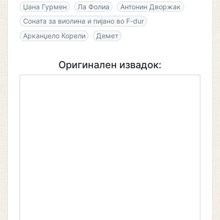
Џана Гурмен
Ла Фолиа
Антонин Дворжак
Соната за виолина и пијано во F-dur
Арканџело Корели
Демет
Оригинален извадок: