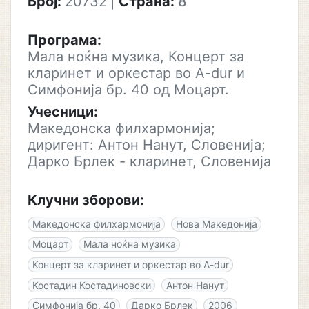
Број:
20732
|
Страна:
8
Програма:
Мала ноќна музика, Концерт за
кларинет и оркестар во A-dur и
Симфонија бр. 40 од Моцарт.
Учесници:
Македонска филхармонија;
диригент: Антон Нанут, Словенија;
Дарко Брлек - кларинет, Словенија
Клучни зборови:
Македонска филхармонија
Нова Македонија
Моцарт
Мала ноќна музика
Концерт за кларинет и оркестар во A-dur
Костадин Костадиновски
Антон Нанут
Симфонија бр. 40
Дарко Брлек
2006