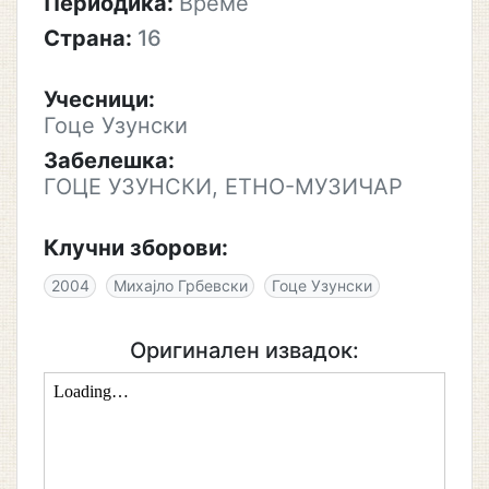
Периодика:
Време
Страна:
16
Учесници:
Гоце Узунски
Забелешка:
ГОЦЕ УЗУНСКИ, ЕТНО-МУЗИЧАР
Клучни зборови:
2004
Михајло Грбевски
Гоце Узунски
Оригинален извадок: