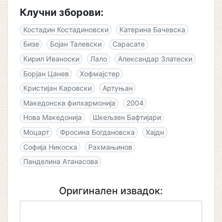
Клучни зборови:
Костадин Костадиновски
Катерина Бачевска
Бизе
Бојан Талевски
Сарасате
Кирил Иваноски
Лало
Александар Златески
Борјан Цанев
Хофмајстер
Кристијан Каровски
Артуњан
Македонска филхармонија
2004
Нова Македонија
Шкељзен Бафтијари
Моцарт
Фросина Богдановска
Хајдн
Софија Никоска
Рахмањинов
Панделина Атанасова
Оригинален извадок: