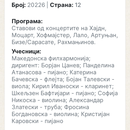
Број:
20226
|
Страна:
12
Програма:
Ставови од концертите на Хајдн,
Моцарт, Хофмајстер, Лало, Артуњан,
Бизе/Сарасате, Рахмањинов.
Учесници:
Македонска филхармонија;
диригент: Борјан Цанев; Панделина
Атанасова - пијано; Катерина
Бачевска - флејта; Бојан Талевски -
виола; Кирил Иваноски - кларинет;
Шкељзен Бафтијари - пијано; Софија
Никоска - виолина; Александар
Златески - труба; Фросина
Богдановска - виолина; Кристијан
Каровски - пијано