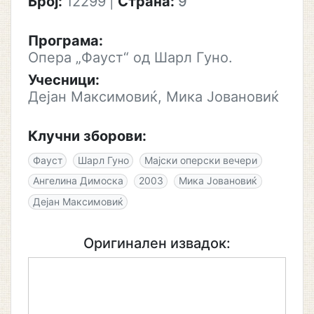
Број:
12299
|
Страна:
9
Програма:
Опера „Фауст“ од Шарл Гуно.
Учесници:
Дејан Максимовиќ, Мика Јовановиќ
Клучни зборови:
Фауст
Шарл Гуно
Мајски оперски вечери
Ангелина Димоска
2003
Мика Јовановиќ
Дејан Максимовиќ
Оригинален извадок: