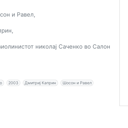
сон и Равел,
прин,
виолинистот николај Саченко во Салон
о
2003
Дмитриј Каприн
Шосон и Равел