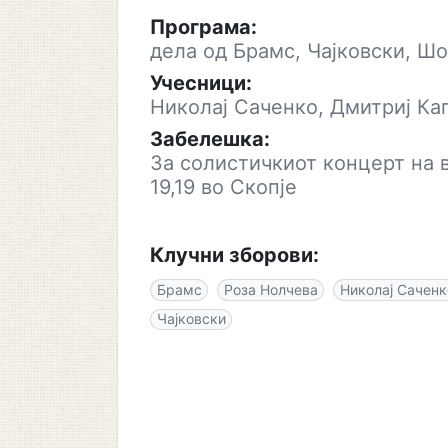
Програма:
дела од Брамс, Чајковски, Шо
Учесници:
Николај Саченко, Дмитриј Ка
Забелешка:
За солистичкиот концерт на 
19,19 во Скопје
Клучни зборови:
Брамс
Роза Нолчева
Николај Саченк
Чајковски