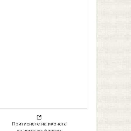
Притиснете на иконата
за поголем формат