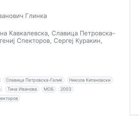
ванович Глинка
на Кавкалевска, Славица Петровска-
гениј Спекторов, Сергеј Куракин,
Славица Петровска-Галиќ
Никола Китановски
а
Тина Иванова
МОБ
2003
пекторов