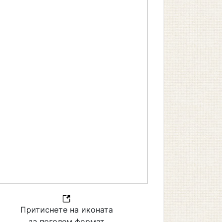
Притиснете на иконата
за поголем формат