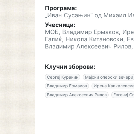
Програма:
„Иван Сусањин“ од Михаил И
Учесници:
МОБ, Владимир Ермаков, Ире
Галиќ, Никола Китановски, Ев
Владимир Алексеевич Рилов,
Клучни зборови:
Сергеј Куракин
Мајски оперски вечери
Владимир Ермаков
Ирена Кавкалевск
Владимир Алексеевич Рилов
Евгениј С