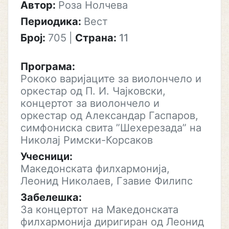
Автор:
Роза Нолчева
Периодика:
Вест
Број:
705
|
Страна:
11
Програма:
Рококо варијаците за виолончело и
оркестар од П. И. Чајковски,
концертот за виолончело и
оркестар од Александар Гаспаров,
симфониска свита ”Шехерезада” на
Николај Римски-Корсаков
Учесници:
Македонската филхармонија,
Леонид Николаев, Гзавие Филипс
Забелешка:
За концертот на Македонската
филхармонија диригиран од Леонид