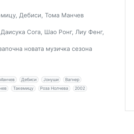
емицу, Дебиси, Тома Манчев
Даисука Сога, Шао Ронг, Лиу Фенг,
апочна новата музичка сезона
Манчев
Дебиси
Јонуши
Вагнер
чев
Такемицу
Роза Нолчева
2002