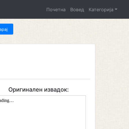
Почетна
Вовед
Категорија
Оригинален извадок: