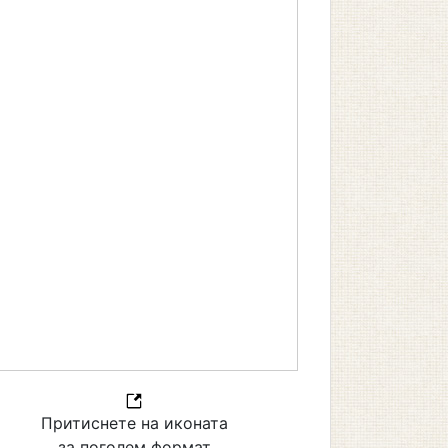
Притиснете на иконата
за поголем формат