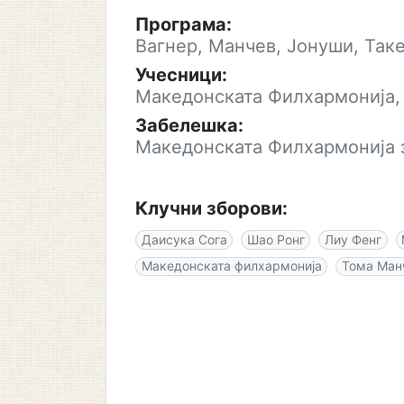
Програма:
Вагнер, Манчев, Јонуши, Так
Учесници:
Македонската Филхармонија, 
Забелешка:
Македонската Филхармонија з
Клучни зборови:
Даисука Сога
Шао Ронг
Лиу Фенг
Македонската филхармонија
Тома Ман