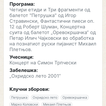
Програма:
Четири етиди и Три фрагменти од
балетот "Петрушка" од Игор
Стравински, Фантастични пиеси оп.
12 од Роберт Шуман, Концертна
суита од балетот „Оревокршачка“ од
Петар Илич Чајковски во обработка
на познатиот руски пијанист Михаил
Плетњов.
Учесници:
Концерт на Симон Трпчески
Забелешка:
„Охридско лето 2001“
Клучни зборови:
Петрушка
Охридско лето
Оревокршачка
Марко Коловски
Михаил Плетњов