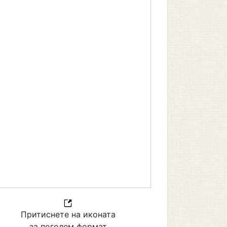
Притиснете на иконата
за поголем формат