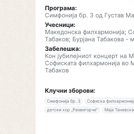
Програма:
Симфонија бр. 3 од Густав М
Учесници:
Македонска филхармонија; С
Табаков; Бурјана Табакова - 
Забелешка:
Кон јубилејниот концерт на 
Софиската филхармонија во М
Табаков
Клучни зборови:
Симфонија бр. 3
Софиска филхармониј
детски хор „Развигорче“
Маја Таневска