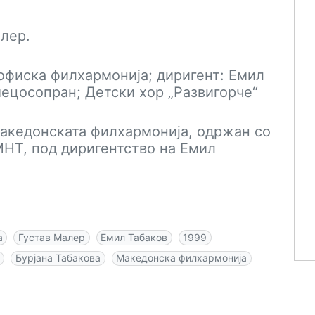
алер.
офиска филхармонија; диригент: Емил
мецосопран; Детски хор „Развигорче“
Македонската филхармонија, одржан со
НТ, под диригентство на Емил
а
Густав Малер
Емил Табаков
1999
Бурјана Табакова
Македонска филхармонија