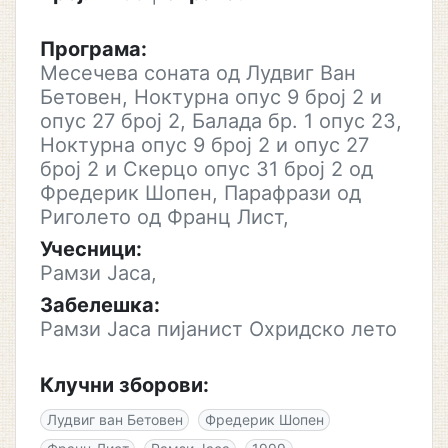
Програма:
Месечева соната од Лудвиг Ван
Бетовен, Ноктурна опус 9 број 2 и
опус 27 број 2, Балада бр. 1 опус 23,
Ноктурна опус 9 број 2 и опус 27
број 2 и Скерцо опус 31 број 2 од
Фредерик Шопен, Парафрази од
Риголето од Франц Лист,
Учесници:
Рамзи Јаса,
Забелешка:
Рамзи Јаса пијанист Охридско лето
Клучни зборови:
Лудвиг ван Бетовен
Фредерик Шопен