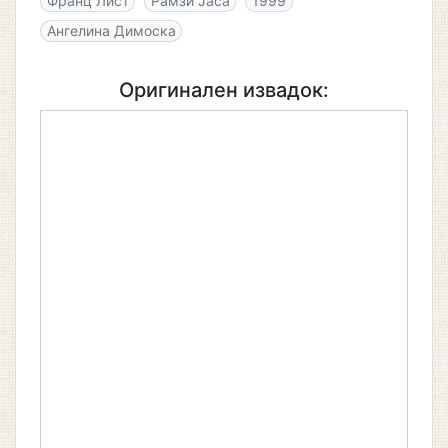
Франц Лист
Рамзи Јаса
1999
Ангелина Димоска
Оригинален извадок: