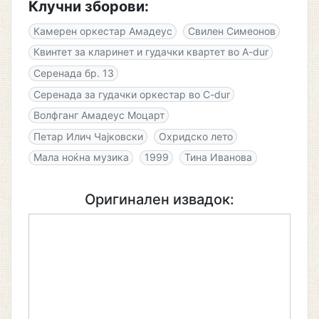
Клучни зборови:
Камерен оркестар Амадеус
Свилен Симеонов
Квинтет за кларинет и гудачки квартет во A-dur
Серенада бр. 13
Серенада за гудачки оркестар во C-dur
Волфганг Амадеус Моцарт
Петар Илич Чајковски
Охридско лето
Мала ноќна музика
1999
Тина Иванова
Оригинален извадок: