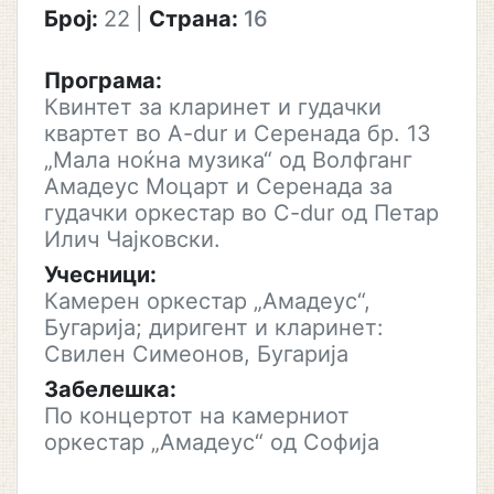
Број:
22
|
Страна:
16
Програма:
Квинтет за кларинет и гудачки
квартет во A-dur и Серенада бр. 13
„Мала ноќна музика“ од Волфганг
Амадеус Моцарт и Серенада за
гудачки оркестар во C-dur од Петар
Илич Чајковски.
Учесници:
Камерен оркестар „Амадеус“,
Бугарија; диригент и кларинет:
Свилен Симеонов, Бугарија
Забелешка:
По концертот на камерниот
оркестар „Амадеус“ од Софија