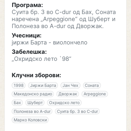
Програма:
Суита бр. 3 во C-dur од Бах, Соната
наречена „Arpeggione“ од Шуберт и
Полонеза во A-dur од Дворжак.
Учесници:
јиржи Барта - виолончело
Забелешка:
„Охридско лето `98“
Клучни зборови:
1998
Јиржи Барта
Јан Чех
Соната
Македонско радио
Дворжак
Arpeggione
Бах
Шуберт
Охридско лето
Полонеза во A-dur
Суита бр. 3 во C-dur
Марко Коловски