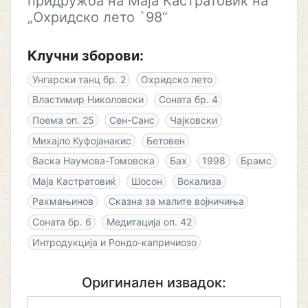
придружба на Маја Кастратовиќ на
„Охридско лето `98“
Клучни зборови:
Унгарски танц бр. 2
Охридско лето
Властимир Николовски
Соната бр. 4
Поема оп. 25
Сен-Санс
Чајковски
Михајло Куфојанакис
Бетовен
Васка Наумова-Томовска
Бах
1998
Брамс
Маја Кастратовиќ
Шосон
Вокализа
Рахмањинов
Сказна за малите војничиња
Соната бр. 6
Медитација оп. 42
Интродукција и Рондо-капричиозо
Оригинален извадок: