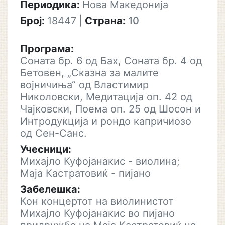
Периодика:
Нова Македонија
Број:
18447
|
Страна:
10
Програма:
Соната бр. 6 од Бах, Соната бр. 4 од
Бетовен, „Сказна за малите
војничиња“ од Властимир
Николовски, Медитација оп. 42 од
Чајковски, Поема оп. 25 од Шосон и
Интродукција и рондо капричиозо
од Сен-Санс.
Учесници:
Михајло Куфојанакис - виолина;
Маја Кастратовиќ - пијано
Забелешка:
Кон концертот на виолинистот
Михајло Куфојанакис во пијано