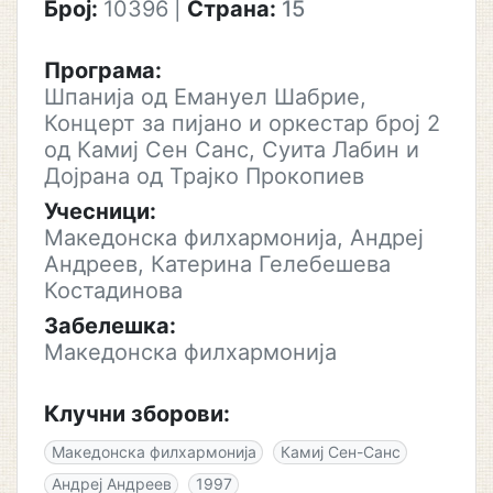
Број:
10396
|
Страна:
15
Програма:
Шпанија од Емануел Шабрие,
Концерт за пијано и оркестар број 2
од Камиј Сен Санс, Суита Лабин и
Дојрана од Трајко Прокопиев
Учесници:
Македонска филхармонија, Андреј
Андреев, Катерина Гелебешева
Костадинова
Забелешка:
Македонска филхармонија
Клучни зборови:
Македонска филхармонија
Камиј Сен-Санс
Андреј Андреев
1997