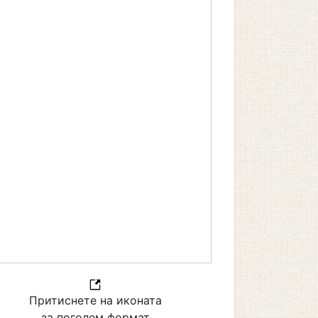
Притиснете на иконата
за поголем формат