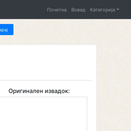
Почетна
Вовед
Категорија
Оригинален извадок: