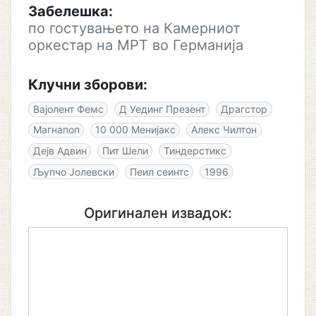
Забелешка:
по гостувањето на Камерниот
оркестар на МРТ во Германија
Клучни зборови:
Вајолент Фемс
Д Уединг Презент
Драгстор
Магнапоп
10 000 Менијакс
Алекс Чилтон
Дејв Адвин
Пит Шели
Тиндерстикс
Љупчо Јолевски
Пеил сеинтс
1996
Оригинален извадок: