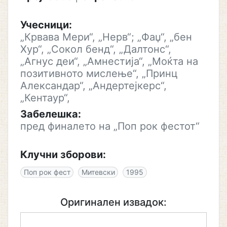
Учесници:
„Крвава Мери“, „Нерв“; „Фаџ“, „бен
Хур“, „Сокол бенд“, „Далтонс“,
„Агнус деи“, „Амнестија“, „Моќта на
позитивното мислење“, „Принц
Александар“, „Андертејкерс“,
„Кентаур“,
Забелешка:
пред финалето на „Поп рок фестот“
Клучни зборови:
Поп рок фест
Митевски
1995
Оригинален извадок: