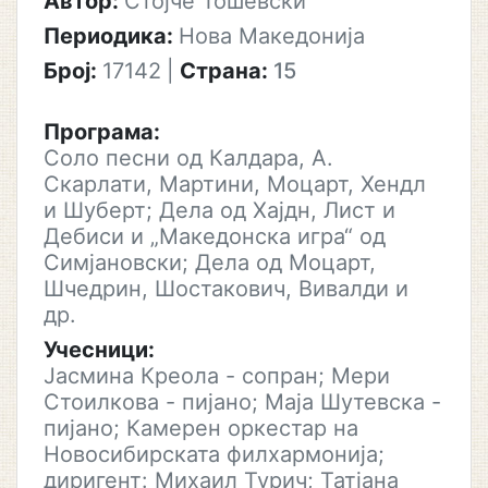
Автор:
Стојче Тошевски
Периодика:
Нова Македонија
Број:
17142
|
Страна:
15
Програма:
Соло песни од Калдара, А.
Скарлати, Мартини, Моцарт, Хендл
и Шуберт; Дела од Хајдн, Лист и
Дебиси и „Македонска игра“ од
Симјановски; Дела од Моцарт,
Шчедрин, Шостакович, Вивалди и
др.
Учесници:
Јасмина Креола - сопран; Мери
Стоилкова - пијано; Маја Шутевска -
пијано; Камерен оркестар на
Новосибирската филхармонија;
диригент: Михаил Турич; Татјана