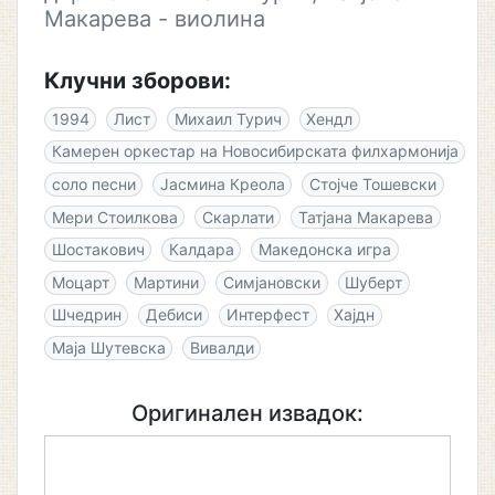
Макарева - виолина
Клучни зборови:
1994
Лист
Михаил Турич
Хендл
Камерен оркестар на Новосибирската филхармонија
соло песни
Јасмина Креола
Стојче Тошевски
Мери Стоилкова
Скарлати
Татјана Макарева
Шостакович
Калдара
Македонска игра
Моцарт
Мартини
Симјановски
Шуберт
Шчедрин
Дебиси
Интерфест
Хајдн
Маја Шутевска
Вивалди
Оригинален извадок: