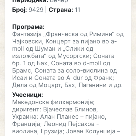
Периодика:
Вечер
Број:
9429
|
Страна:
11
Програма:
Фантазија „Франческа од Римини“ од
Чајковски, Концерт за пијано во a-
moll од Шуман и „Слики од
изложбата“ од Мусоргски; Соната
бр. 1 од Бах, Соната во d-moll од
Брамс, Соната за соло-виолина од
Исаи и Соната во A-dur од Франк;
Дела од Моцарт, Бах, Паганини и др.
Учесници:
Македонска филхармонија;
диригент: Вјачеслав Блинов,
Украина; Алан Планес – пијано,
Франција; Леонид Пејсахов -
виолина, Грузија; Јован Колунџија –