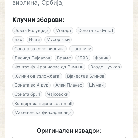
виолина, Србија;
Клучни зборови:
Јован Колунџија
Моцарт
Соната во d-moll
Бах
Исаи
Мусоргски
Соната за соло виолина
Паганини
Леонид Пејсахов
Брамс
1993
Франк
Фантазија Франческа од Римини
Владо Чучков
„Слики од изложбата“
Вјачеслав Блинов
Соната во А дур
Алан Планес
Шуман
Соната бр. 1
Чајковски
Концерт за пијано во a-moll
Македонска филхармонија
Оригинален извадок: