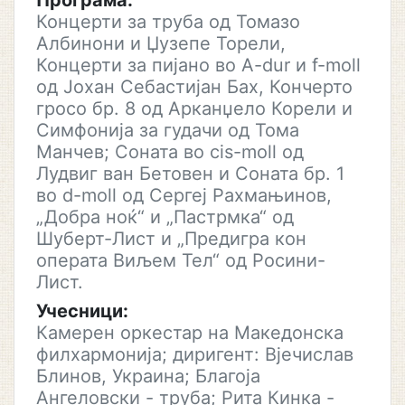
Програма:
Концерти за труба од Томазо
Албинони и Џузепе Торели,
Концерти за пијано во A-dur и f-moll
од Јохан Себастијан Бах, Кончерто
гросо бр. 8 од Арканџело Корели и
Симфонија за гудачи од Тома
Манчев; Соната во cis-moll од
Лудвиг ван Бетовен и Соната бр. 1
во d-moll од Сергеј Рахмањинов,
„Добра ноќ“ и „Пастрмка“ од
Шуберт-Лист и „Предигра кон
операта Виљем Тел“ од Росини-
Лист.
Учесници:
Камерен оркестар на Македонска
филхармонија; диригент: Вјечислав
Блинов, Украина; Благоја
Ангеловски - труба; Рита Кинка -