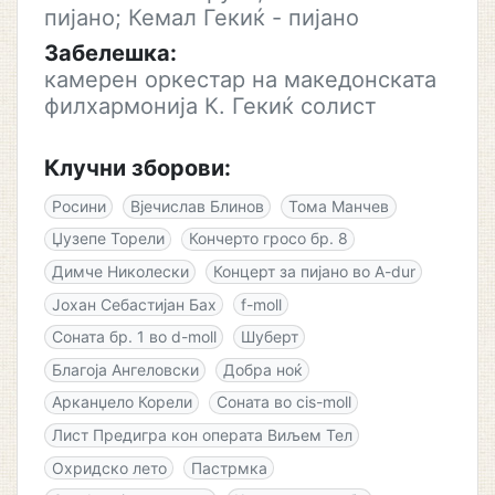
пијано; Кемал Гекиќ - пијано
Забелешка:
камерен оркестар на македонската
филхармонија К. Гекиќ солист
Клучни зборови:
Росини
Вјечислав Блинов
Тома Манчев
Џузепе Торели
Кончерто гросо бр. 8
Димче Николески
Концерт за пијано во A-dur
Јохан Себастијан Бах
f-moll
Соната бр. 1 во d-moll
Шуберт
Благоја Ангеловски
Добра ноќ
Арканџело Корели
Соната во cis-moll
Лист Предигра кон операта Виљем Тел
Охридско лето
Пастрмка