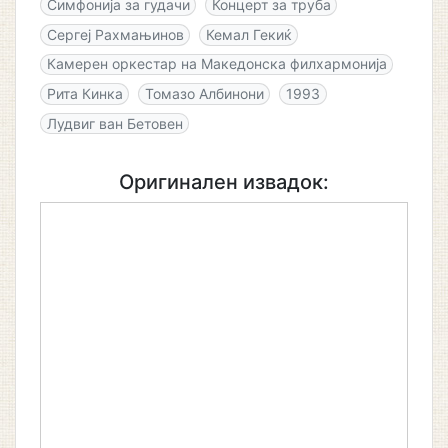
Симфонија за гудачи
Концерт за труба
Сергеј Рахмањинов
Кемал Гекиќ
Камерен оркестар на Македонска филхармонија
Рита Кинка
Томазо Албинони
1993
Лудвиг ван Бетовен
Оригинален извадок: