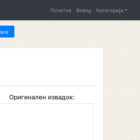
Почетна
Вовед
Категорија
Оригинален извадок: