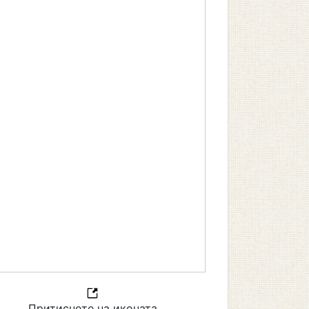
Притиснете на иконата