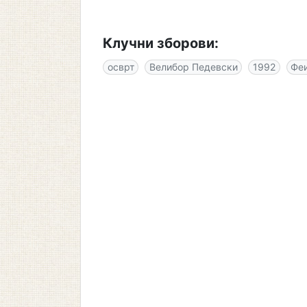
Клучни зборови:
осврт
Велибор Педевски
1992
Феи