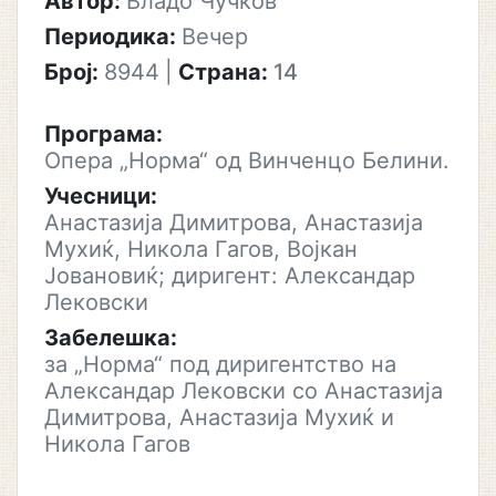
Автор:
Владо Чучков
Периодика:
Вечер
Број:
8944
|
Страна:
14
Програма:
Опера „Норма“ од Винченцо Белини.
Учесници:
Анастазија Димитрова, Анастазија
Мухиќ, Никола Гагов, Војкан
Јовановиќ; диригент: Александар
Лековски
Забелешка:
за „Норма“ под диригентство на
Александар Лековски со Анастазија
Димитрова, Анастазија Мухиќ и
Никола Гагов