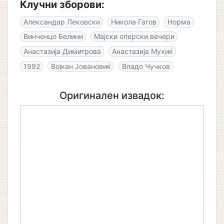
Клучни зборови:
Александар Лековски
Никола Гагов
Норма
Винченцо Белини
Мајски оперски вечери
Анастазија Димитрова
Анастазија Мухиќ
1992
Војкан Јовановиќ
Владо Чучков
Оригинален извадок: