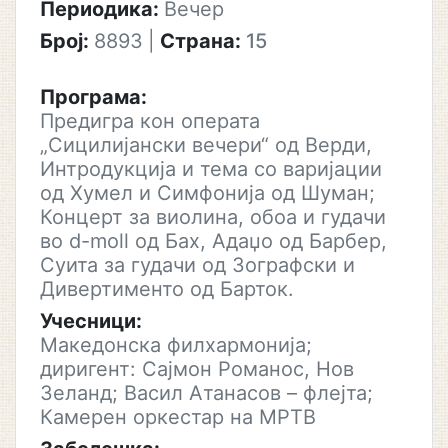
Периодика:
Вечер
Број:
8893
|
Страна:
15
Програма:
Предигра кон операта
„Сицилијански вечери“ од Верди,
Интродукција и тема со варијации
од Хумел и Симфонија од Шуман;
Концерт за виолина, обоа и гудачи
во d-moll од Бах, Адаџо од Барбер,
Суита за гудачи од Зографски и
Дивертименто од Барток.
Учесници:
Македонска филхармонија;
диригент: Сајмон Романос, Нов
Зеланд; Васил Атанасов – флејта;
Камерен оркестар на МРТВ