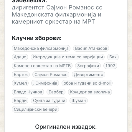
Забелешка:
диригентот Сајмон Романос со
Македонската филхармонија и
камерниот оркестар на МРТ
Клучни зборови:
Македонска филхармонија
Васил Атанасов
Адаџо
Интродукција и тема со варијации
Бах
Камерен оркестар на МРТВ
Зографски
1992
Барток
Сајмон Романос
Дивертименто
Хумел
‚ Симфонија
обоа и гудачи во d-moll
Владо Чучков
Барбер
Концерт за виолина
Верди
Суита за гудачи
Шуман
Сицилијански вечери
Оригинален извадок: