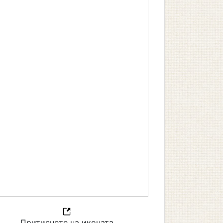
Притиснете на иконата