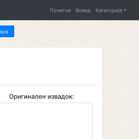
Почетна
Вовед
Категорија
Оригинален извадок: