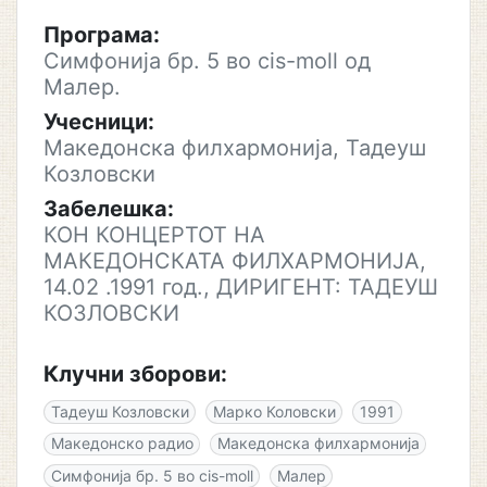
Програма:
Симфонија бр. 5 во cis-moll од
Малер.
Учесници:
Македонска филхармонија, Тадеуш
Козловски
Забелешка:
КОН КОНЦЕРТОТ НА
МАКEДОНСКАТА ФИЛХАРМОНИЈА,
14.02 .1991 год., ДИРИГЕНТ: ТАДЕУШ
КОЗЛОВСКИ
Клучни зборови:
Тадеуш Козловски
Марко Коловски
1991
Македонско радио
Македонскa филхармонија
Симфонија бр. 5 во cis-moll
Малер