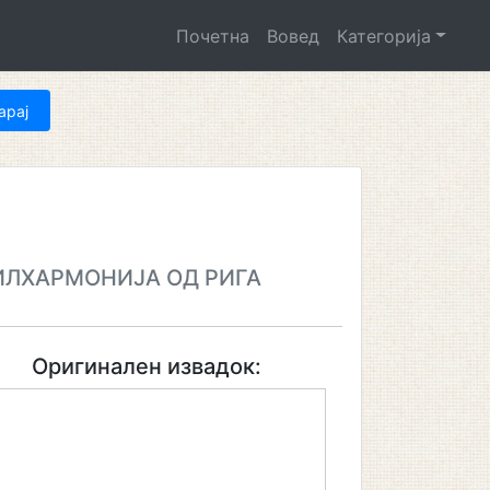
Почетна
Вовед
Категорија
ИЛХАРМОНИЈА ОД РИГА
Оригинален извадок: