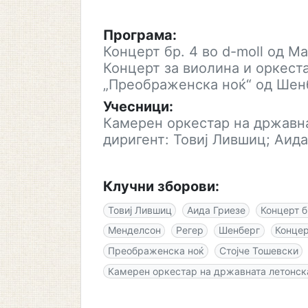
Програма:
Концерт бр. 4 во d-moll од Ма
Концерт за виолина и оркест
„Преображенска ноќ“ од Шен
Учесници:
Камерен оркестар на државна
диригент: Товиј Лившиц; Аида
Клучни зборови:
Товиј Лившиц
Аида Гриезе
Концерт б
Менделсон
Регер
Шенберг
Концер
Преображенска ноќ
Стојче Тошевски
Камерен оркестар на државната летонск