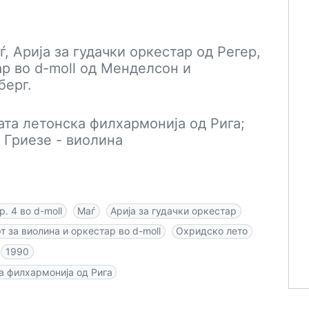
ѓ, Арија за гудачки оркестар од Регер,
ар во d-moll од Менделсон и
берг.
та летонска филхармонија од Рига;
 Гриезе - виолина
р. 4 во d-moll
Маѓ
Арија за гудачки оркестар
т за виолина и оркестар во d-moll
Охридско лето
1990
а филхармонија од Рига