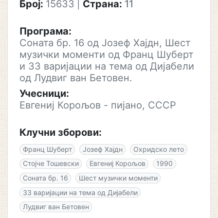
Број:
15633
|
Страна:
11
Програма:
Соната бр. 16 од Јозеф Хајдн, Шест
музички моменти од Франц Шуберт
и 33 варијации на тема од Дијабели
од Лудвиг ван Бетовен.
Учесници:
Евгениј Корољов - пијано, СССР
Клучни зборови:
Франц Шуберт
Јозеф Хајдн
Охридско лето
Стојче Тошевски
Евгениј Корољов
1990
Соната бр. 16
Шест музички моменти
33 варијации на тема од Дијабели
Лудвиг ван Бетовен