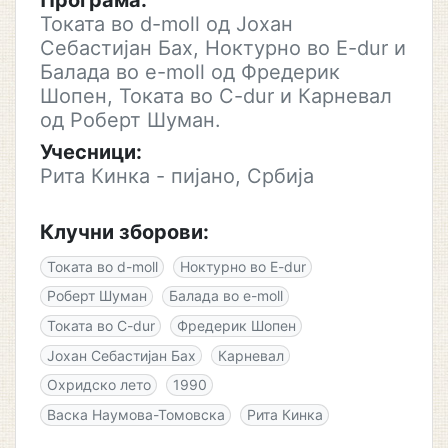
Програма:
Токата во d-moll од Јохан
Себастијан Бах, Ноктурно во E-dur и
Балада во e-moll од Фредерик
Шопен, Токата во C-dur и Карневал
од Роберт Шуман.
Учесници:
Рита Кинка - пијано, Србија
Клучни зборови:
Токата во d-moll
Ноктурно во E-dur
Роберт Шуман
Балада во e-moll
Токата во C-dur
Фредерик Шопен
Јохан Себастијан Бах
Карневал
Охридско лето
1990
Васка Наумова-Томовска
Рита Кинка