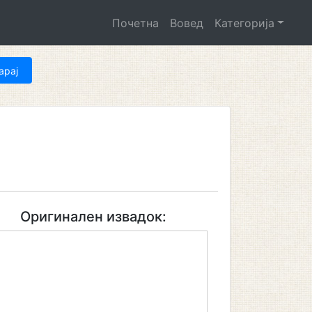
Почетна
Вовед
Категорија
Оригинален извадок: