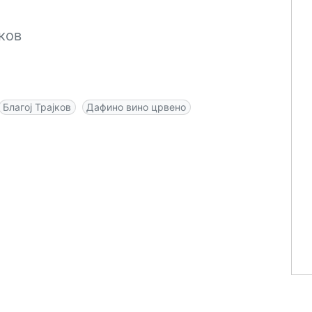
јков
Благој Трајков
Дафино вино црвено