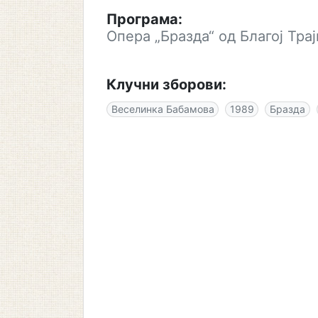
Програма:
Опера „Бразда“ од Благој Тра
Клучни зборови:
Веселинка Бабамова
1989
Бразда