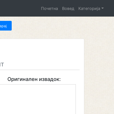
Почетна
Вовед
Категорија
НТ
Оригинален извадок: