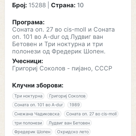
Број:
15288
|
Страна:
10
Програма:
Соната оп. 27 во cis-moll и Соната
оп. 101 во A-dur од Лудвиг ван
Бетовен и Три ноктурна и три
полонези од Фредерик Шопен.
Учесници:
Григориј Соколов - пијано, СССР
Клучни зборови:
Три ноктурна
Григориј Соколов
Соната оп. 101 во A-dur
1989
Снежана Чадиковска
Соната оп. 27 во cis-moll
три полонези
Лудвиг ван Бетовен
Фредерик Шопен
Охридско лето