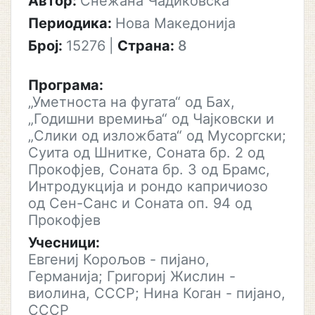
Автор:
Снежана Чадиковска
Периодика:
Нова Македонија
Број:
15276
|
Страна:
8
Програма:
„Уметноста на фугата“ од Бах,
„Годишни времиња“ од Чајковски и
„Слики од изложбата“ од Мусоргски;
Суита од Шнитке, Соната бр. 2 од
Прокофјев, Соната бр. 3 од Брамс,
Интродукција и рондо капричиозо
од Сен-Санс и Соната оп. 94 од
Прокофјев
Учесници:
Евгениј Корољов - пијано,
Германија; Григориј Жислин -
виолина, СССР; Нина Коган - пијано,
СССР