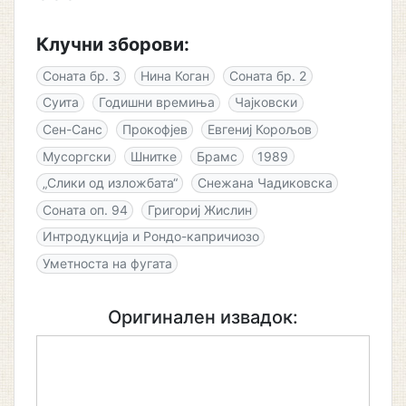
Клучни зборови:
Соната бр. 3
Нина Коган
Соната бр. 2
Суита
Годишни времиња
Чајковски
Сен-Санс
Прокофјев
Евгениј Корољов
Мусоргски
Шнитке
Брамс
1989
„Слики од изложбата“
Снежана Чадиковска
Соната оп. 94
Григориј Жислин
Интродукција и Рондо-капричиозо
Уметноста на фугата
Оригинален извадок: