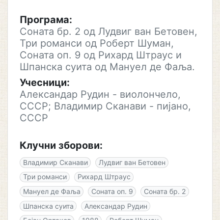
Програма:
Соната бр. 2 од Лудвиг ван Бетовен,
Три романси од Роберт Шуман,
Соната оп. 9 од Рихард Штраус и
Шпанска суита од Мануел де Фаља.
Учесници:
Александар Рудин - виолончело,
СССР; Владимир Сканави - пијано,
СССР
Клучни зборови:
Владимир Сканави
Лудвиг ван Бетовен
Три романси
Рихард Штраус
Мануел де Фаља
Соната оп. 9
Соната бр. 2
Шпанска суита
Александар Рудин