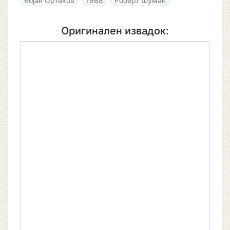
Бојан Ортаков
1988
Роберт Шуман
Оригинален извадок: