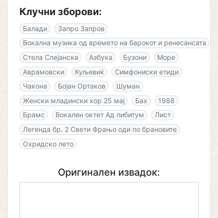
Клучни зборови:
Балади
Запро Запров
Вокална музика од времето на барокот и ренесансата
Стела Слејанска
Азбука
Бузони
Море
Аврамовски
Куљевиќ
Симфониски етиди
Чакона
Бојан Ортаков
Шуман
Женски младински хор 25 мај
Бах
1988
Брамс
Вокален октет Ад либитум
Лист
Легенда бр. 2 Свети Фрањо оди по брановите
Охридско лето
Оригинален извадок: