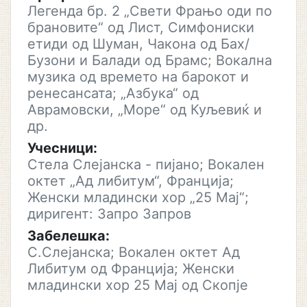
Легенда бр. 2 „Свети Фрањо оди по
брановите“ од Лист, Симфониски
етиди од Шуман, Чакона од Бах/
Бузони и Балади од Брамс; Вокална
музика од времето на барокот и
ренесансата; „Азбука“ од
Аврамовски, „Море“ од Куљевиќ и
др.
Учесници:
Стела Слејанска - пијано; Вокален
октет „Ад либитум“, Франција;
Женски младински хор „25 Мај“;
диригент: Запро Запров
Забелешка:
С.Слејанска; Вокален октет Ад
Либитум од Франција; Женски
младински хор 25 Мај од Скопје