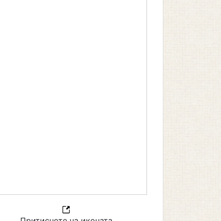
Притиснете на иконата