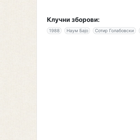
Клучни зборови:
1988
Наум Бајо
Сотир Голабовски