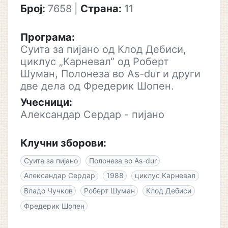
Број:
7658
|
Страна:
11
Програма:
Суита за пијано од Клод Дебиси,
циклус „Карневал“ од Роберт
Шуман, Полонеза во As-dur и други
две дела од Фредерик Шопен.
Учесници:
Александар Сердар - пијано
Клучни зборови:
Суита за пијано
Полонеза во As-dur
Александар Сердар
1988
циклус Карневал
Владо Чучков
Роберт Шуман
Клод Дебиси
Фредерик Шопен