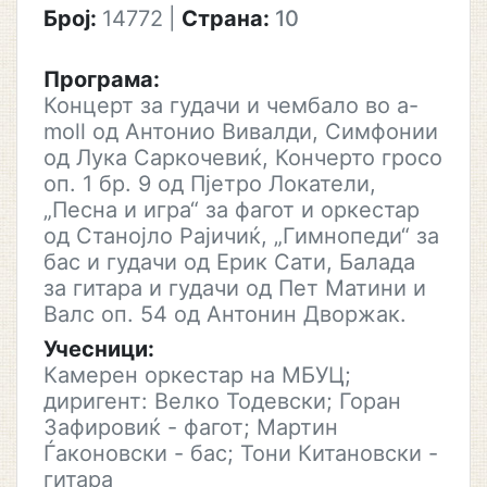
Број:
14772
|
Страна:
10
Програма:
Концерт за гудачи и чембало во a-
moll од Антонио Вивалди, Симфонии
од Лука Саркочевиќ, Кончерто гросо
оп. 1 бр. 9 од Пјетро Локатели,
„Песна и игра“ за фагот и оркестар
од Станојло Рајичиќ, „Гимнопеди“ за
бас и гудачи од Ерик Сати, Балада
за гитара и гудачи од Пет Матини и
Валс оп. 54 од Антонин Дворжак.
Учесници:
Камерен оркестар на МБУЦ;
диригент: Велко Тодевски; Горан
Зафировиќ - фагот; Мартин
Ѓаконовски - бас; Тони Китановски -
гитара