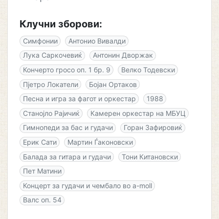
Клучни зборови:
Симфонии
Антонио Вивалди
Лука Саркочевиќ
Антонин Дворжак
Кончерто гросо оп. 1 бр. 9
Велко Тодевски
Пјетро Локатели
Бојан Ортаков
Песна и игра за фагот и оркестар
1988
Станојло Рајичиќ
Камерен оркестар на МБУЦ
Гимнопеди за бас и гудачи
Горан Зафировиќ
Ерик Сати
Мартин Ѓаконовски
Балада за гитара и гудачи
Тони Китановски
Пет Матини
Концерт за гудачи и чембало во a-moll
Валс оп. 54