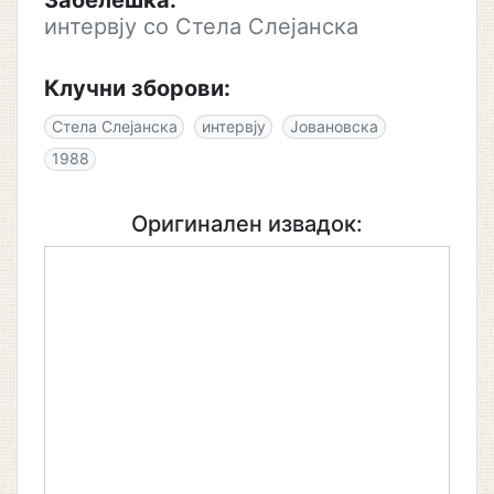
Забелешка:
интервју со Стела Слејанска
Клучни зборови:
Стела Слејанска
интервју
Јовановска
1988
Оригинален извадок: