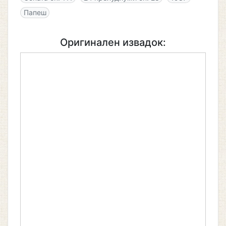
Папеш
Оригинален извадок: