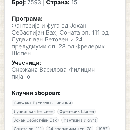
Број:
7593
|
Страна:
15
Програма:
Фантазија и фуга од Јохан
Себастијан Бах, Соната оп. 111 од
Лудвиг ван Бетовен и 24
прелудиуми оп. 28 од Фредерик
Шопен.
Учесници:
Снежана Василова-Филицин -
пијано
Клучни зборови:
Снежана Василова-Филицин
Лудвиг ван Бетовен
Фредерик Шопен
Јохан Себастијан Бах
Фантазија и фуга
Соната оп. 111
24 прелудиуми оп. 28
1987