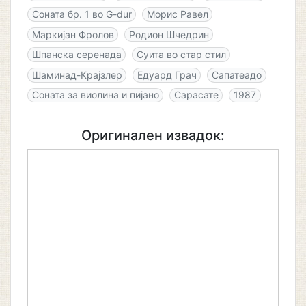
Соната бр. 1 во G-dur
Морис Равел
Маркијан Фролов
Родион Шчедрин
Шпанска серенада
Суита во стар стил
Шаминад-Крајзлер
Едуард Грач
Сапатеадо
Соната за виолина и пијано
Сарасате
1987
Оригинален извадок: