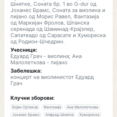
Шнитке, Соната бр. 1 во G-dur од
Јоханес Брамс, Соната за виолина и
пијано од Морис Равел, Фантазија
од Маркијан Фролов, Шпанска
серенада од Шаминад-Крајзлер,
Сапатеадо од Сарасате и Хумореска
од Родион-Шчедрин.
Учесници:
Едуард Грач - виолина; Ана
Малолеткова - пијано
Забелешка:
концерт на виолинистот Едуард
Грач
Клучни зборови:
Бојан Ортаков
Фантазија
Ана Малолеткова
Јоханес Брамс
Алфред Шнитке
Хумореска