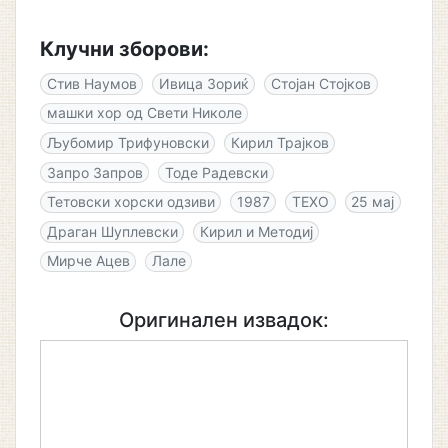
Клучни зборови:
Стив Наумов
Ивица Зориќ
Стојан Стојков
машки хор од Свети Николе
Љубомир Трифуновски
Кирил Трајков
Запро Запров
Тоде Радевски
Тетовски хорски одзиви
1987
ТЕХО
25 мај
Драган Шуплевски
Кирил и Методиј
Мирче Ацев
Лале
Оригинален извадок: