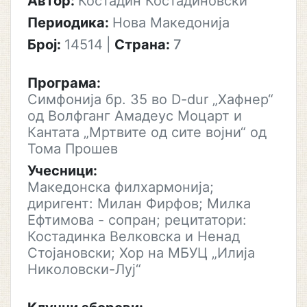
Автор:
Костадин Костадиновски
Периодика:
Нова Македонија
Број:
14514
|
Страна:
7
Програма:
Симфонија бр. 35 во D-dur „Хафнер“
од Волфганг Амадеус Моцарт и
Кантата „Мртвите од сите војни“ од
Тома Прошев
Учесници:
Македонска филхармонија;
диригент: Милан Фирфов; Милка
Ефтимова - сопран; рецитатори:
Костадинка Велковска и Ненад
Стојановски; Хор на МБУЦ „Илија
Николовски-Луј“