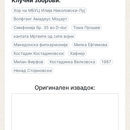
Клучни зборови:
Хор на МБУЦ Илија Николовски-Луј
Волфганг Амадеус Моцарт
Симфонија бр. 35 во D-dur
Тома Прошев
кантата Мртвите од сите војни
Македонска филхармонија
Милка Ефтимова
Костадин Костадиновски
Хафнер
Милан Фирфов
Костадинка Велковска
1987
Ненад Стојановски
Оригинален извадок: